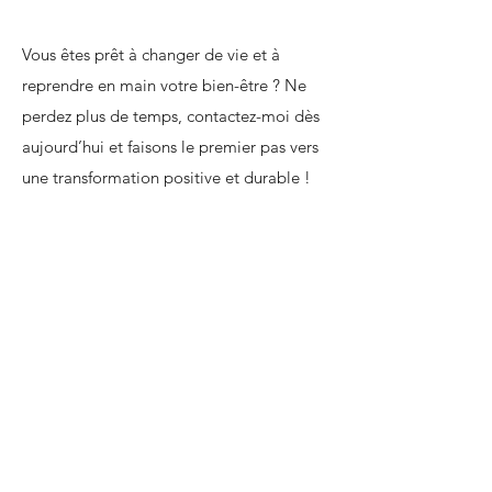
Vous êtes prêt à changer de vie et à
reprendre en main votre bien-être ? Ne
perdez plus de temps, contactez-moi dès
aujourd’hui et faisons le premier pas vers
une transformation positive et durable !
De plus, plusieurs mutuelles
remboursent les soins
naturopathiques, tel que:
Asaf & Afps : Contrat Osalys avec
un forfait annuel de 300 € pour les
médecines douces, sans limitation de